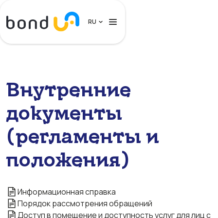
RU
Частным лицам
Внутренние
Бизнесу
документы
Клиентам и Депонентам
(регламенты и
О нас
положения)
Контакты
Войти
Информационная справка
Порядок рассмотрения обращений
Доступ в помещение и доступность услуг для лиц с