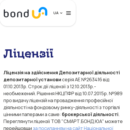
UA
Приватним особам
Ліцензії
Бізнесу
Клієнтам та Депонентам
Ліцензія на здійснення Депозитарної діяльності
депозитарної установи
серія АЕ №263416 від
Про нас
01.10.2013р. Строк дії ліцензії з 12.10.2013р.-
Контакти
необмежений. Рішення НКЦПФР від 10.07.2015р. №989
про видачу ліцензій на провадження професійної
діяльності на фондовому ринку-діяльності з торгівлі
Увійти
цінними паперами а саме:
брокерської діяльності
.
Переглянути ліцензії ТОВ "СМАРТ.БОНД,ЮА" можете
перейшовши
за посиланням на сайт Національної