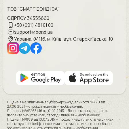
ТОВ "СМАРТ БОНД.ЮА"
ЄДРПОУ 34355660
+38 (091) 481 01 80
support@bond.ua
Україна, 04116, м. Київ, вул. Старокиївська, 10
Ліцензія на здійснення субброкерськоі діяльності №420 від
23.06.2021 — строк дії ліцензії — необмежений.
Ліцензія №AE263416 від 01.10.2013 — Депозитарна діяльність
депозитарної установи, строк дії ліцензії — необмежений.
Ліцензія №989 від 10.07.2015 — Професійна діяльність на ринках
капіталу з торгівлі фінансовими інструментами, що передбачає
брокерську діяльність, строк дії ліцензії — необмежений.