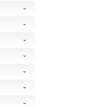
криття рахунку
ємо процес
і компанії, а
ордоном,
альними
мально швидке